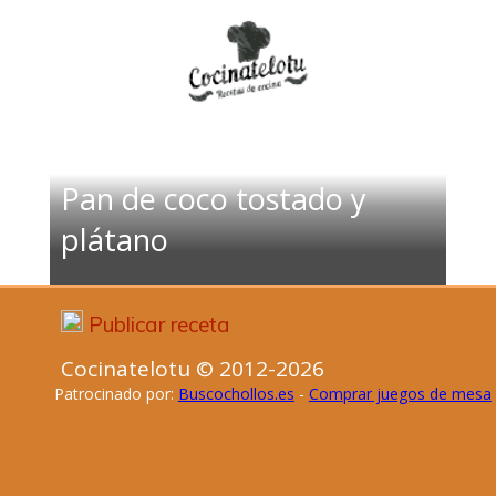
Pan de coco tostado y
plátano
Publicar receta
Cocinatelotu © 2012-2026
Patrocinado por:
Buscochollos.es
-
Comprar juegos de mesa