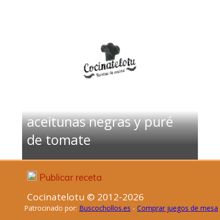
Ensalada de coliflor con
aceitunas negras y puré
de tomate
Publicar receta
Cocinatelotu © 2012-2026
Patrocinado por:
Buscochollos.es
-
Comprar juegos de mesa