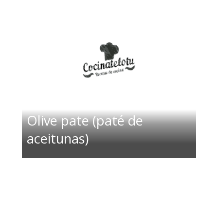
Olive pate (paté de
aceitunas)