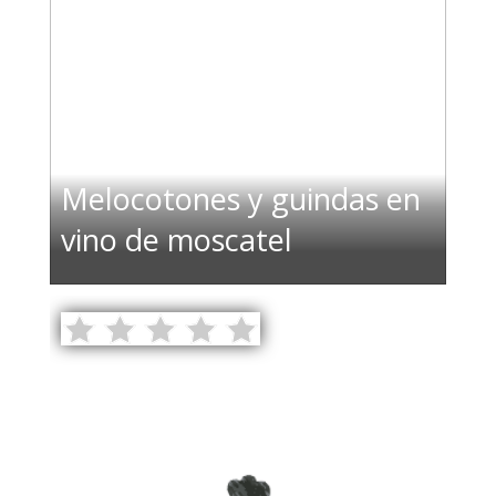
Melocotones y guindas en
vino de moscatel