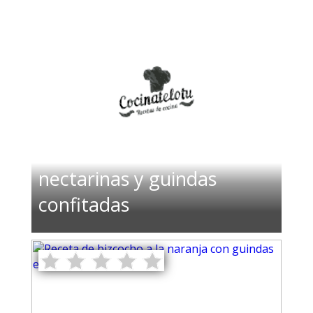
Ensalada de pavo
ahumado con cuscús,
nectarinas y guindas
confitadas