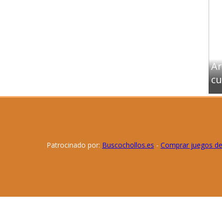
Ar
cu
Patrocinado por:
Buscochollos.es
-
Comprar juegos d