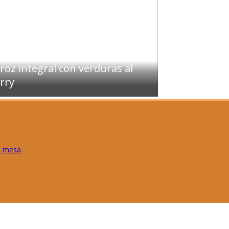
roz integral con verduras al
rry
e mesa