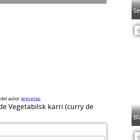
Se
 del autor
Arecetas
.
de Vegetabilsk karri (curry de
Bl