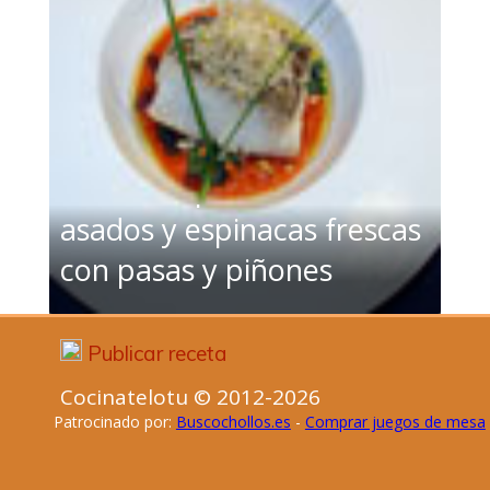
Bacalao confitado con
crema de pimientos
asados y espinacas frescas
con pasas y piñones
Publicar receta
Cocinatelotu © 2012-2026
Patrocinado por:
Buscochollos.es
-
Comprar juegos de mesa