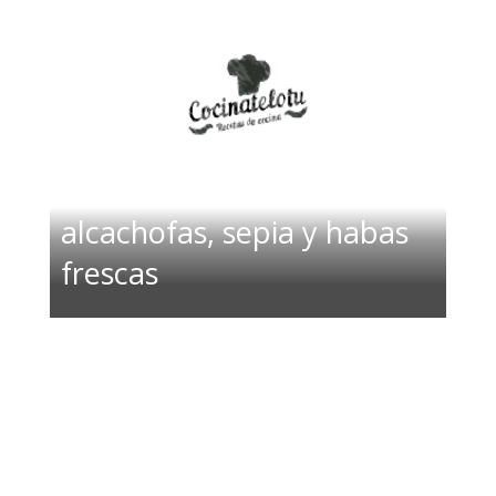
Paella de almassora con
alcachofas, sepia y habas
frescas