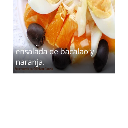
Remojón andaluz.
ensalada de bacalao y
naranja.