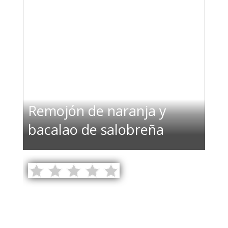
Remojón de naranja y
bacalao de salobreña