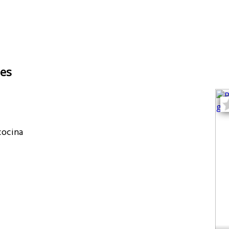
es
cocina