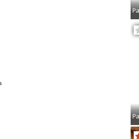
Pa
s
Pa