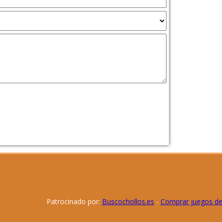
Patrocinado por:
Buscochollos.es
-
Comprar juegos d