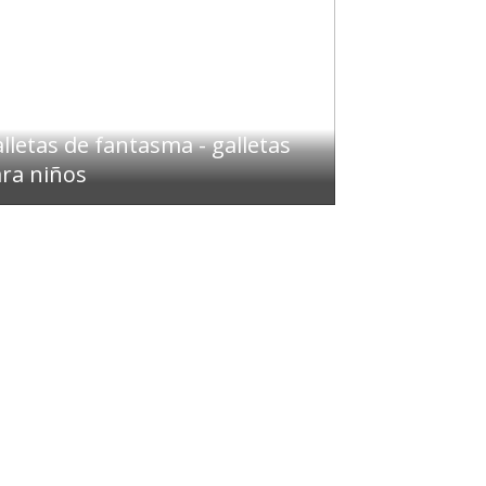
lletas de fantasma - galletas
ra niños