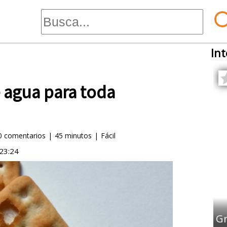
Int
e agua para toda
0
comentarios
|
45 minutos
|
Fácil
23:24
Gr