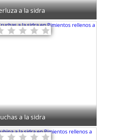
rluza a la sidra
uchas a la sidra