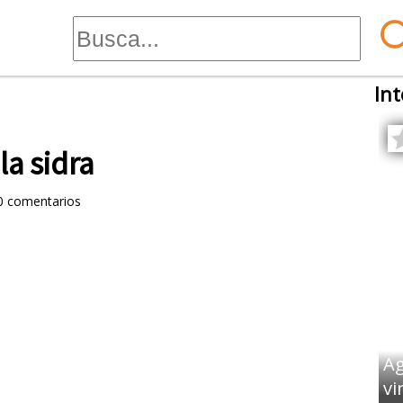
Int
la sidra
0
comentarios
Ag
vi