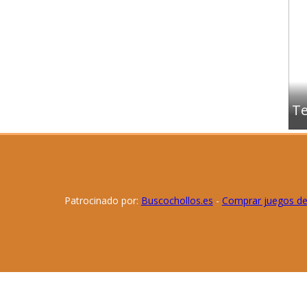
Te
Patrocinado por:
Buscochollos.es
-
Comprar juegos d