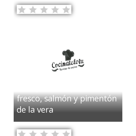
Canapés con queso
fresco, salmón y pimentón
de la vera