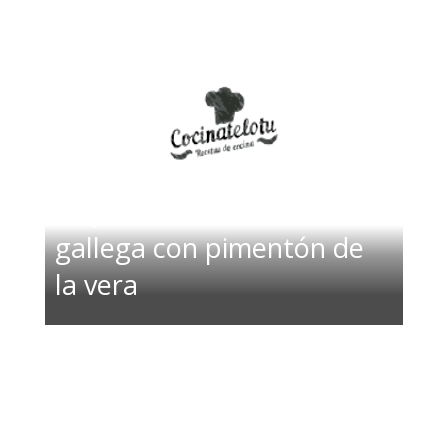
Salpicón de mariscos a la
gallega con pimentón de
la vera