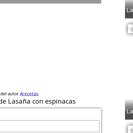
La
 del autor
Arecetas
.
 de Lasaña con espinacas
La