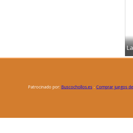
La
Patrocinado por:
Buscochollos.es
-
Comprar juegos d