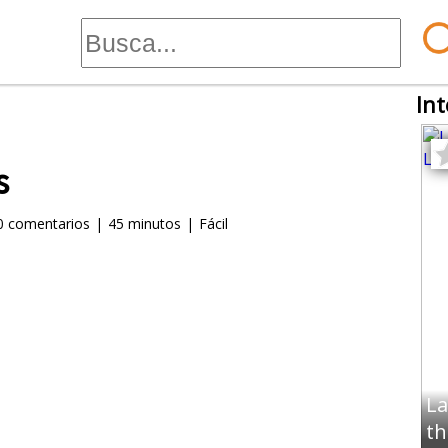
Int
s
0
comentarios
|
45 minutos
|
Fácil
La
t