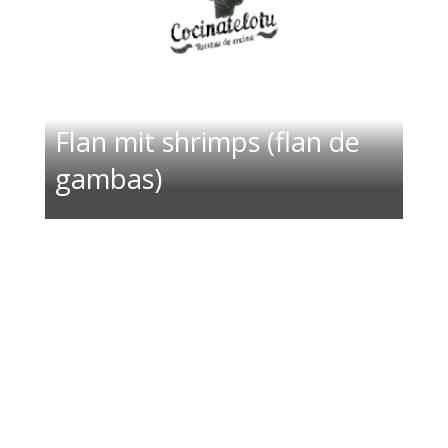
Flan mit shrimps (flan de
gambas)