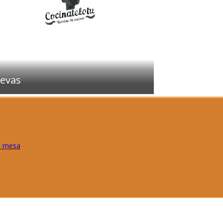
evas
e mesa