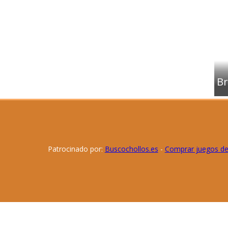
Br
Patrocinado por:
Buscochollos.es
-
Comprar juegos d