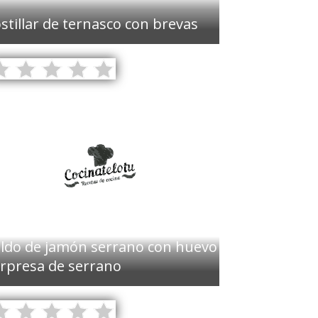
stillar de ternasco con brevas
ldo de jamón serrano con huevo
rpresa de serrano