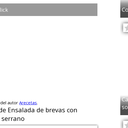
Co
lick
Ca
 del autor
Arecetas
.
so
 de Ensalada de brevas con
 serrano