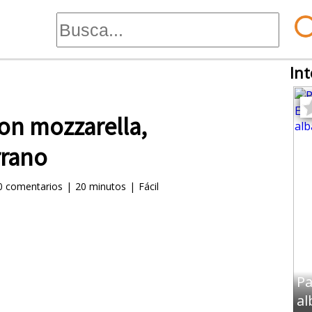
Int
on mozzarella,
rrano
0
comentarios
|
20 minutos
|
Fácil
Pa
al