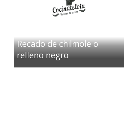
Recado de chilmole o
relleno negro