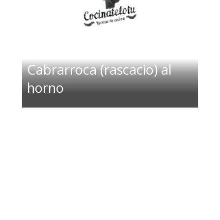
Cabrarroca (rascacio) al
horno