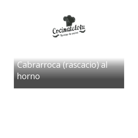
Cabrarroca (rascacio) al
horno