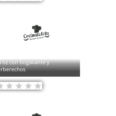
roz con bogavante y
rberechos