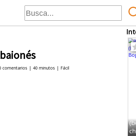
Int
 baionés
0
comentarios
|
40 minutos
|
Fácil
Bo
(b
c