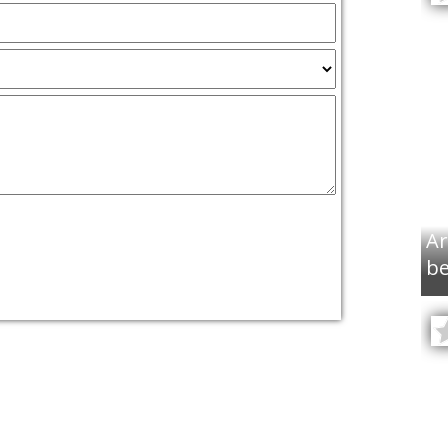
Ar
be