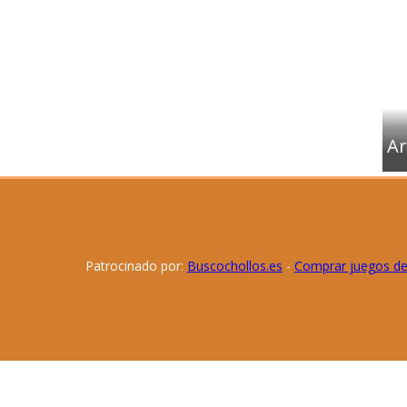
Ar
Patrocinado por:
Buscochollos.es
-
Comprar juegos d