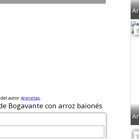
Ar
 del autor
Arecetas
.
 de Bogavante con arroz baionés
Ar