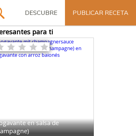
DESCUBRE
PUBLICAR RECETA
eresantes para ti
gavante mit champagnersauce
ogavante en salsa de
hampagne)